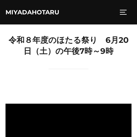
コ
MIYADAHOTARU
ン
サイド
テ
ン
令和８年度のほたる祭り 6月20
ツ
へ
日（土）の午後7時～9時
ス
キ
ッ
プ